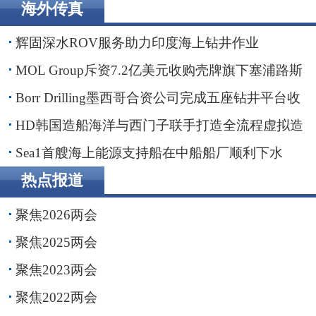
海外传真
辽港集团携手国铁沈阳局，落地多项重点合作项目
辉固深水ROV服务助力印度海上钻井作业
MOL Group斥资7.2亿美元收购壳牌旗下塞浦路斯
子公司
Borr Drilling墨西哥合资公司完成五座钻井平台收
购，交易额2.87亿美元
HD韩国造船海洋与西门子联手打造全流程虚拟造
船平台
Sea1首艘海上能源支持船在中船船厂顺利下水
热点报道
聚焦2026两会
聚焦2025两会
聚焦2023两会
聚焦2022两会