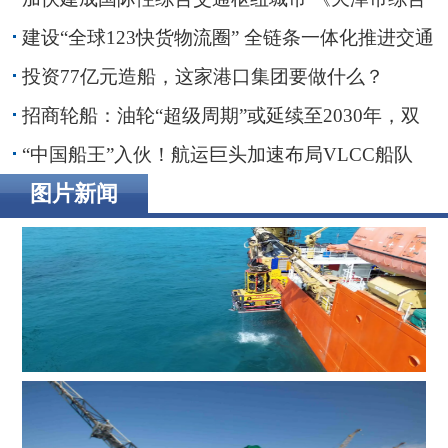
交通运输“十五五”规划》印发
建设“全球123快货物流圈” 全链条一体化推进交通
物流降本提质增效
投资77亿元造船，这家港口集团要做什么？
招商轮船：油轮“超级周期”或延续至2030年，双
海峡风险正在重塑全球航运
“中国船王”入伙！航运巨头加速布局VLCC船队
图片新闻
辉固深水ROV服务助力印度海上钻井作业