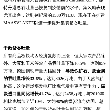
鹿特丹港管理局首席执行官Allard Castelein表示，鹿
特丹港总吞吐量已恢复到疫情前的水平。集装箱表现
尤其出色，达到创纪录的1530万TEU。现在正在扩建
MAASVLAKTE以进一步提升集装箱吞吐量。
干散货吞吐量
所有商品板块均因经济复苏而上涨，但大宗农产品除
外。大豆和玉米等农产品吞吐量下降16.5%，达到859
万吨。德国钢铁产量大幅回升，
导致铁矿石、废金属
的吞吐量增长33.6%
，达到3026万吨。由于天然气价
格高，这使得燃煤发电厂比燃气发电更有竞争力，
煤
炭进口量同比增长41.7%
，达到2458万吨，与2019年
相比也增加了近10%。大约90%的煤炭流向德国。总
的来说，2021年的干散货吞吐量达到7871万吨，与