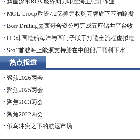
辉固深水ROV服务助力印度海上钻井作业
MOL Group斥资7.2亿美元收购壳牌旗下塞浦路斯
子公司
Borr Drilling墨西哥合资公司完成五座钻井平台收
购，交易额2.87亿美元
HD韩国造船海洋与西门子联手打造全流程虚拟造
船平台
Sea1首艘海上能源支持船在中船船厂顺利下水
热点报道
聚焦2026两会
聚焦2025两会
聚焦2023两会
聚焦2022两会
俄乌冲突之下的航运市场