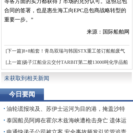
等各方面的实力都获得了市场的充分认可。这份总包
合同的签署，也是惠生海工向EPC总包商战略转型的
重要一步。”
来源：国际船舶网
[下一篇]8+8船套！青岛双瑞与韩国STX重工签订船舶废气
脱硝系统批量订单
[上一篇]扬子江船业云交付TARBIT第二艘13000吨化学品船
未获取到相关新闻
今日要闻
油轮谎报埃及、苏伊士运河为目的港，掩盖沙特
红海装货行动
泰国船员阿姆在霍尔木兹海峡遭枪击身亡 遗体运
抵家乡
申通快递子公司被立案 安全事故频发引监管追责