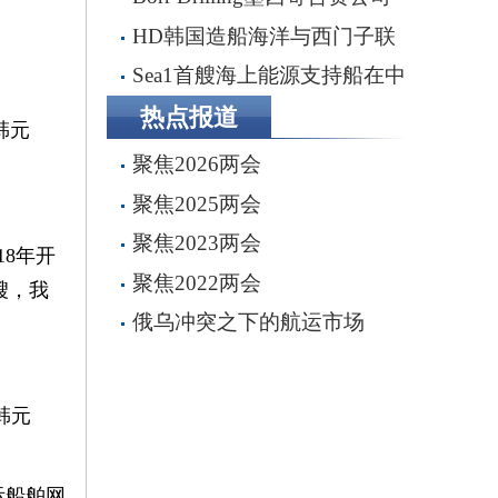
完成五座钻井平台收购，交易额
HD韩国造船海洋与西门子联
2.87亿美元
手打造全流程虚拟造船平台
Sea1首艘海上能源支持船在中
船船厂顺利下水
热点报道
韩元
聚焦2026两会
聚焦2025两会
聚焦2023两会
18年开
聚焦2022两会
艘，我
俄乌冲突之下的航运市场
韩元
际船舶网