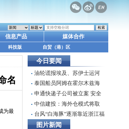
信息产品
媒体合作
科技版
自贸（港）区
今日要闻
油轮谎报埃及、苏伊士运河
命名
为目的港，掩盖沙特红海装货行
泰国船员阿姆在霍尔木兹海
动
峡遭枪击身亡 遗体运抵家乡
申通快递子公司被立案 安全
事故频发引监管追责 30亿融资
中信建投：海外仓模式将取
搁浅数智化转型承压
成为最
代直邮成为主流 具全链条能力
台风“白海豚”逐渐靠近浙江福
端到端整合者将最终胜出
建 沿海多地停航停工应对防范
图片新闻