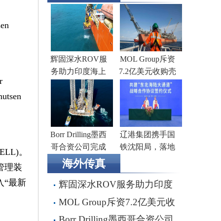
en
辉固深水ROV服
MOL Group斥资
务助力印度海上
7.2亿美元收购壳
r
钻井作业
牌旗下塞浦路斯
utsen
子公司
Borr Drilling墨西
辽港集团携手国
哥合资公司完成
铁沈阳局，落地
LL)。
五座钻井平台收
多项重点合作项
海外传真
体管理装
购，交易额2.87亿
目
入“最新
辉固深水ROV服务助力印度
美元
海上钻井作业
MOL Group斥资7.2亿美元收
购壳牌旗下塞浦路斯子公司
Borr Drilling墨西哥合资公司