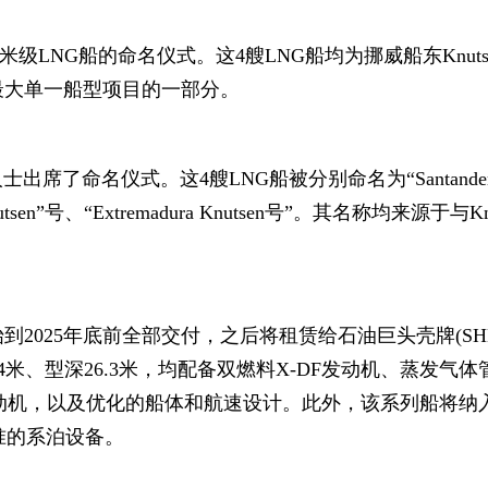
米级LNG船的命名仪式。这4艘LNG船均为挪威船东Knuts
最大单一船型项目的一部分。
席了命名仪式。这4艘LNG船被分别命名为“Santande
 Knutsen”号、“Extremadura Knutsen号”。其名称均来源于与Kn
。
到2025年底前全部交付，之后将租赁给石油巨头壳牌(SHE
6.4米、型深26.3米，均配备双燃料X-DF发动机、蒸发气
发动机，以及优化的船体和航速设计。此外，该系列船将纳
准的系泊设备。