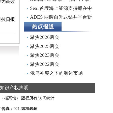
较为高效
2.87亿美元
手打造全流程虚拟造船平台
Sea1首艘海上能源支持船在中
船船厂顺利下水
ADES 两艘自升式钻井平台斩
科技日报
获尼日利亚、英国海域钻井订单
热点报道
聚焦2026两会
聚焦2025两会
聚焦2023两会
聚焦2022两会
俄乌冲突之下的航运市场
知识产权声明
（档案馆）
版权所有
访问统计
真：021-38284946