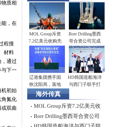
和物质相
性能，在
MOL Group斥资
Borr Drilling墨西
7.2亿美元收购壳
哥合资公司完成
过程搜
牌旗下塞浦路斯
五座钻井平台收
、材料
子公司
购，交易额2.87亿
始，通过
美元
参与下一
辽港集团携手国
HD韩国造船海洋
铁沈阳局，落地
与西门子联手打
随机初始
多项重点合作项
造全流程虚拟造
海外传真
目
船平台
六角氮化
MOL Group斥资7.2亿美元收
料或双曲
购壳牌旗下塞浦路斯子公司
Borr Drilling墨西哥合资公司
完成五座钻井平台收购，交易额
HD韩国造船海洋与西门子联