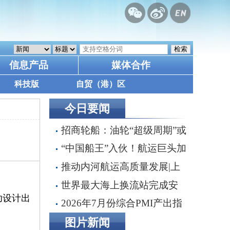
信息产品
媒体合作
科技版
自贸（港）区
今日要闻
招商轮船：油轮“超级周期”或
延续至2030年，双海峡风险正
“中国船王”入伙！航运巨头加
在重塑全球航运
速布局VLCC船队
推动内河航运高质量发展|上
海打造“联通省际、通江达海”内
世界最大海上换流站完成安
河水运体系
功设计出
装！中国深远海风电迈入新时代
2026年7月份综合PMI产出指
数为49.3%
图片新闻