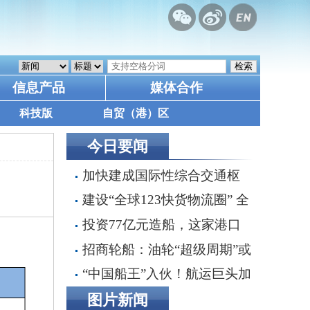
信息产品
媒体合作
科技版
自贸（港）区
今日要闻
加快建成国际性综合交通枢
纽城市 《天津市综合交通运输
建设“全球123快货物流圈” 全
“十五五”规划》印发
链条一体化推进交通物流降本提
投资77亿元造船，这家港口
质增效
集团要做什么？
招商轮船：油轮“超级周期”或
延续至2030年，双海峡风险正
“中国船王”入伙！航运巨头加
在重塑全球航运
速布局VLCC船队
图片新闻