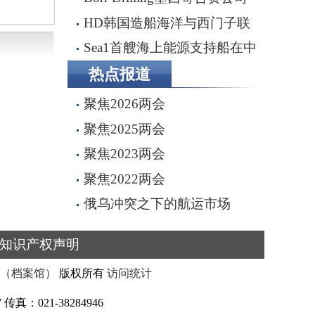
完成五座钻井平台收购，交易额
HD韩国造船海洋与西门子联
2.87亿美元
手打造全流程虚拟造船平台
Sea1首艘海上能源支持船在中
船船厂顺利下水
热点报道
聚焦2026两会
聚焦2025两会
聚焦2023两会
聚焦2022两会
俄乌冲突之下的航运市场
知识产权声明
（档案馆）
版权所有
访问统计
真：021-38284946