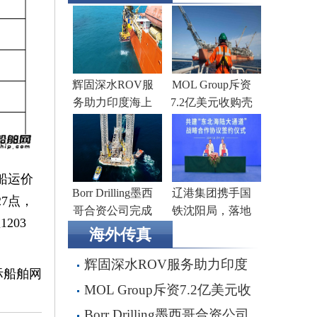
辉固深水ROV服
MOL Group斥资
务助力印度海上
7.2亿美元收购壳
钻井作业
牌旗下塞浦路斯
子公司
船运价
Borr Drilling墨西
辽港集团携手国
27点，
哥合资公司完成
铁沈阳局，落地
203
五座钻井平台收
多项重点合作项
海外传真
购，交易额2.87亿
目
辉固深水ROV服务助力印度
美元
际船舶网
海上钻井作业
MOL Group斥资7.2亿美元收
购壳牌旗下塞浦路斯子公司
Borr Drilling墨西哥合资公司