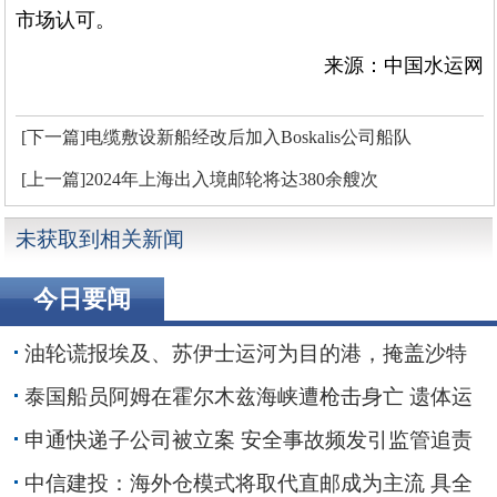
市场认可。
来源：中国水运网
[下一篇]电缆敷设新船经改后加入Boskalis公司船队
[上一篇]2024年上海出入境邮轮将达380余艘次
未获取到相关新闻
今日要闻
油轮谎报埃及、苏伊士运河为目的港，掩盖沙特
红海装货行动
泰国船员阿姆在霍尔木兹海峡遭枪击身亡 遗体运
抵家乡
申通快递子公司被立案 安全事故频发引监管追责
30亿融资搁浅数智化转型承压
中信建投：海外仓模式将取代直邮成为主流 具全