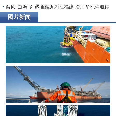
链条能力端到端整合者将最终胜出
台风“白海豚”逐渐靠近浙江福建 沿海多地停航停
工应对防范
图片新闻
辉固深水ROV服务助力印度海上钻井作业
MOL Group斥资7.2亿美元收购壳牌旗下塞浦路斯子公司