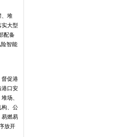
罐、堆
落实大型
部配备
风险智能
，督促港
格港口安
、堆场、
机构、公
、易燃易
序放开