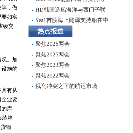
位等，做
完成五座钻井平台收购，交易额
HD韩国造船海洋与西门子联
2.87亿美元
况要如实
手打造全流程虚拟造船平台
Sea1首艘海上能源支持船在中
省级交
船船厂顺利下水
热点报道
聚焦2026两会
聚焦2025两会
情况。加
聚焦2023两会
备设施的
聚焦2022两会
俄乌冲突之下的航运市场
在具有从
口企业要
用的库
集装箱
险货物，