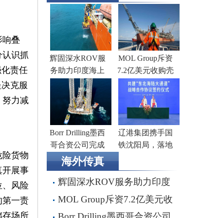
影响叠
分认识抓
辉固深水ROV服
MOL Group斥资
强化责任
务助力印度海上
7.2亿美元收购壳
钻井作业
牌旗下塞浦路斯
坚决克服
子公司
，努力减
Borr Drilling墨西
辽港集团携手国
哥合资公司完成
铁沈阳局，落地
危险货物
五座钻井平台收
多项重点合作项
海外传真
购，交易额2.87亿
目
真开展事
辉固深水ROV服务助力印度
美元
位、风险
海上钻井作业
MOL Group斥资7.2亿美元收
的第一责
购壳牌旗下塞浦路斯子公司
储存场所
Borr Drilling墨西哥合资公司