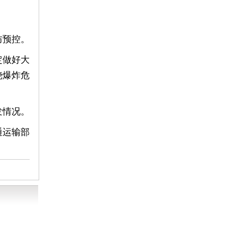
防预控。
定做好大
烧爆炸危
发情况。
通运输部