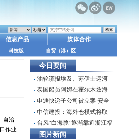
信息产品
媒体合作
科技版
自贸（港）区
今日要闻
油轮谎报埃及、苏伊士运河
为目的港，掩盖沙特红海装货行
泰国船员阿姆在霍尔木兹海
动
峡遭枪击身亡 遗体运抵家乡
申通快递子公司被立案 安全
事故频发引监管追责 30亿融资
中信建投：海外仓模式将取
搁浅数智化转型承压
、自治
代直邮成为主流 具全链条能力
台风“白海豚”逐渐靠近浙江福
港口作业
端到端整合者将最终胜出
建 沿海多地停航停工应对防范
图片新闻