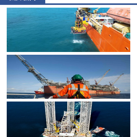
辉固深水ROV服务助力印度海上钻井作业
MOL Group斥资7.2亿美元收购壳牌旗下塞浦路斯子公司