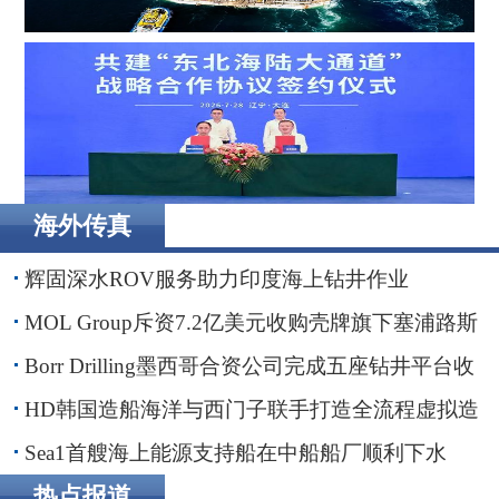
Borr Drilling墨西哥合资公司完成五座钻井平台收购，交易
额2.87亿美元
海外传真
辽港集团携手国铁沈阳局，落地多项重点合作项目
辉固深水ROV服务助力印度海上钻井作业
MOL Group斥资7.2亿美元收购壳牌旗下塞浦路斯
子公司
Borr Drilling墨西哥合资公司完成五座钻井平台收
购，交易额2.87亿美元
HD韩国造船海洋与西门子联手打造全流程虚拟造
船平台
Sea1首艘海上能源支持船在中船船厂顺利下水
热点报道