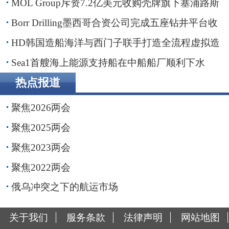
MOL Group斥资7.2亿美元收购壳牌旗下塞浦路斯
子公司
Borr Drilling墨西哥合资公司完成五座钻井平台收
购，交易额2.87亿美元
HD韩国造船海洋与西门子联手打造全流程虚拟造
船平台
Sea1首艘海上能源支持船在中船船厂顺利下水
热点报道
聚焦2026两会
聚焦2025两会
聚焦2023两会
聚焦2022两会
俄乌冲突之下的航运市场
关于我们
服务条款
法律声明
网站地图