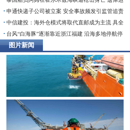
抵家乡
申通快递子公司被立案 安全事故频发引监管追责
30亿融资搁浅数智化转型承压
中信建投：海外仓模式将取代直邮成为主流 具全
链条能力端到端整合者将最终胜出
台风“白海豚”逐渐靠近浙江福建 沿海多地停航停
工应对防范
图片新闻
辉固深水ROV服务助力印度海上钻井作业