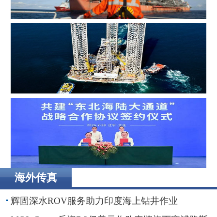
MOL Group斥资7.2亿美元收购壳牌旗下塞浦路斯子公司
Borr Drilling墨西哥合资公司完成五座钻井平台收购，交易
额2.87亿美元
海外传真
辽港集团携手国铁沈阳局，落地多项重点合作项目
辉固深水ROV服务助力印度海上钻井作业