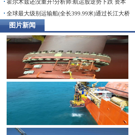
霍尔木兹还没重开!分析师:航运股逆势下跌 资本
正在撤离“战争红利”
全球最大级别运输船(全长399.99米)通过长江大桥
图片新闻
TechnipFMC完成122亿美元大型油气项目关键水下设备交
付