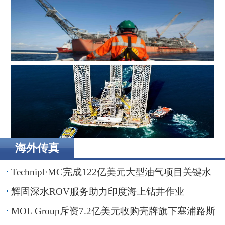
辉固深水ROV服务助力印度海上钻井作业
MOL Group斥资7.2亿美元收购壳牌旗下塞浦路斯子公司
海外传真
Borr Drilling墨西哥合资公司完成五座钻井平台收购，交易
额2.87亿美元
TechnipFMC完成122亿美元大型油气项目关键水
下设备交付
辉固深水ROV服务助力印度海上钻井作业
MOL Group斥资7.2亿美元收购壳牌旗下塞浦路斯