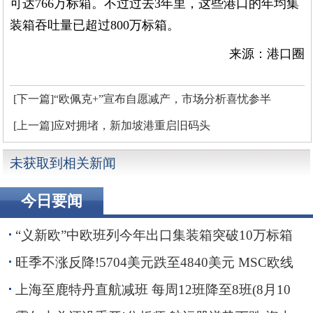
可达766万标箱。不过过去3年里，这些港口的年均集
装箱吞吐量已超过800万标箱。
来源：港口圈
[下一篇]“欧佩克+”宣布自愿减产，市场分析喜忧参半
[上一篇]应对拥堵，新加坡港重启旧码头
未获取到相关新闻
今日要闻
“义新欧”中欧班列今年出口集装箱突破10万标箱
刷新历年同期纪录
旺季不涨反降!5704美元跌至4840美元 MSC欧线
价格松动
上海至鹿特丹直航减班 每周12班降至8班(8月10
日生效)