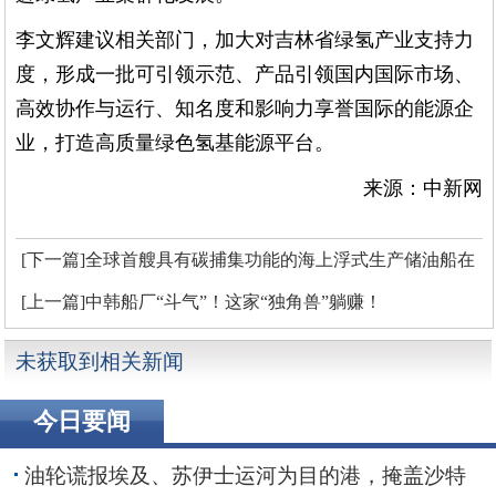
李文辉建议相关部门，加大对吉林省绿氢产业支持力
度，形成一批可引领示范、产品引领国内国际市场、
高效协作与运行、知名度和影响力享誉国际的能源企
业，打造高质量绿色氢基能源平台。
来源：中新网
[下一篇]全球首艘具有碳捕集功能的海上浮式生产储油船在
沪顺利交付
[上一篇]中韩船厂“斗气”！这家“独角兽”躺赚！
未获取到相关新闻
今日要闻
油轮谎报埃及、苏伊士运河为目的港，掩盖沙特