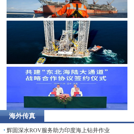
MOL Group斥资7.2亿美元收购壳牌旗下塞浦路斯子公司
Borr Drilling墨西哥合资公司完成五座钻井平台收购，交易
额2.87亿美元
海外传真
辽港集团携手国铁沈阳局，落地多项重点合作项目
辉固深水ROV服务助力印度海上钻井作业