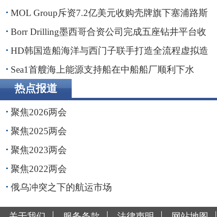
MOL Group斥资7.2亿美元收购壳牌旗下塞浦路斯
子公司
Borr Drilling墨西哥合资公司完成五座钻井平台收
购，交易额2.87亿美元
HD韩国造船海洋与西门子联手打造全流程虚拟造
船平台
Sea1首艘海上能源支持船在中船船厂顺利下水
热点报道
聚焦2026两会
聚焦2025两会
聚焦2023两会
聚焦2022两会
俄乌冲突之下的航运市场
关于我们
服务条款
法律声明
网站地图