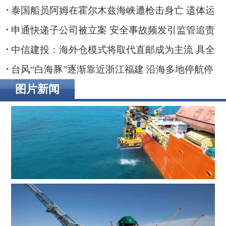
红海装货行动
泰国船员阿姆在霍尔木兹海峡遭枪击身亡 遗体运
抵家乡
申通快递子公司被立案 安全事故频发引监管追责
30亿融资搁浅数智化转型承压
中信建投：海外仓模式将取代直邮成为主流 具全
链条能力端到端整合者将最终胜出
台风“白海豚”逐渐靠近浙江福建 沿海多地停航停
工应对防范
图片新闻
辉固深水ROV服务助力印度海上钻井作业