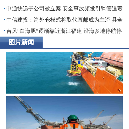
抵家乡
申通快递子公司被立案 安全事故频发引监管追责
30亿融资搁浅数智化转型承压
中信建投：海外仓模式将取代直邮成为主流 具全
链条能力端到端整合者将最终胜出
台风“白海豚”逐渐靠近浙江福建 沿海多地停航停
工应对防范
图片新闻
辉固深水ROV服务助力印度海上钻井作业